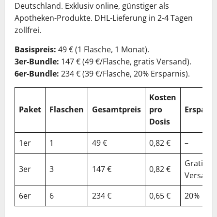
Deutschland. Exklusiv online, günstiger als
Apotheken-Produkte. DHL-Lieferung in 2-4 Tagen
zollfrei.
Basispreis:
49 € (1 Flasche, 1 Monat).
3er-Bundle:
147 € (49 €/Flasche, gratis Versand).
6er-Bundle:
234 € (39 €/Flasche, 20% Ersparnis).
Kosten
Paket
Flaschen
Gesamtpreis
pro
Ersparni
Dosis
1er
1
49 €
0,82 €
–
Gratis
3er
3
147 €
0,82 €
Versand
6er
6
234 €
0,65 €
20%