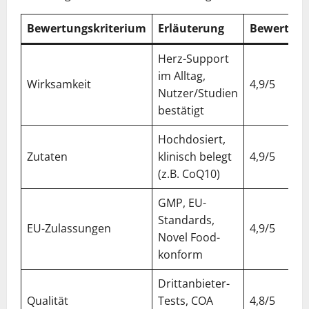
Bewertungskriterium
Erläuterung
Bewertung
Herz-Support
im Alltag,
Wirksamkeit
4,9/5
Nutzer/Studien
bestätigt
Hochdosiert,
Zutaten
klinisch belegt
4,9/5
(z.B. CoQ10)
GMP, EU-
Standards,
EU-Zulassungen
4,9/5
Novel Food-
konform
Drittanbieter-
Qualität
Tests, COA
4,8/5