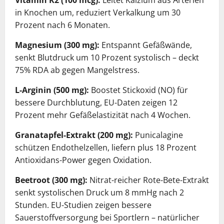
Vitamin K2 (100 mcg):
Leitet Kalzium aus Arterien
in Knochen um, reduziert Verkalkung um 30
Prozent nach 6 Monaten.
Magnesium (300 mg):
Entspannt Gefäßwände,
senkt Blutdruck um 10 Prozent systolisch – deckt
75% RDA ab gegen Mangelstress.
L-Arginin (500 mg):
Boostet Stickoxid (NO) für
bessere Durchblutung, EU-Daten zeigen 12
Prozent mehr Gefäßelastizität nach 4 Wochen.
Granatapfel-Extrakt (200 mg):
Punicalagine
schützen Endothelzellen, liefern plus 18 Prozent
Antioxidans-Power gegen Oxidation.
Beetroot (300 mg):
Nitrat-reicher Rote-Bete-Extrakt
senkt systolischen Druck um 8 mmHg nach 2
Stunden. EU-Studien zeigen bessere
Sauerstoffversorgung bei Sportlern – natürlicher