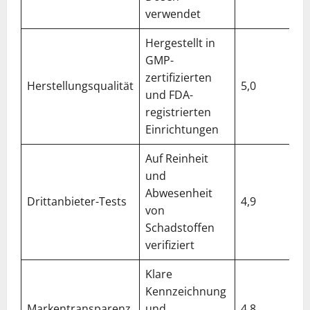
verwendet
Hergestellt in
GMP-
zertifizierten
Herstellungsqualität
5,0
und FDA-
registrierten
Einrichtungen
Auf Reinheit
und
Abwesenheit
Drittanbieter-Tests
4,9
von
Schadstoffen
verifiziert
Klare
Kennzeichnung
Markentransparenz
und
4,8