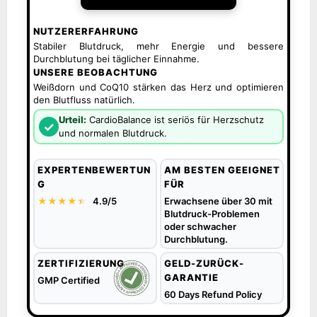
NUTZERERFAHRUNG
Stabiler Blutdruck, mehr Energie und bessere
Durchblutung bei täglicher Einnahme.
UNSERE BEOBACHTUNG
Weißdorn und CoQ10 stärken das Herz und optimieren
den Blutfluss natürlich.
Urteil:
CardioBalance ist seriös für Herzschutz
✓
und normalen Blutdruck.
EXPERTENBEWERTUN
AM BESTEN GEEIGNET
G
FÜR
★★★★
★
★
4.9/5
Erwachsene über 30 mit
Blutdruck-Problemen
oder schwacher
Durchblutung.
ZERTIFIZIERUNG
GELD-ZURÜCK-
GARANTIE
GMP Certified
60 Days Refund Policy