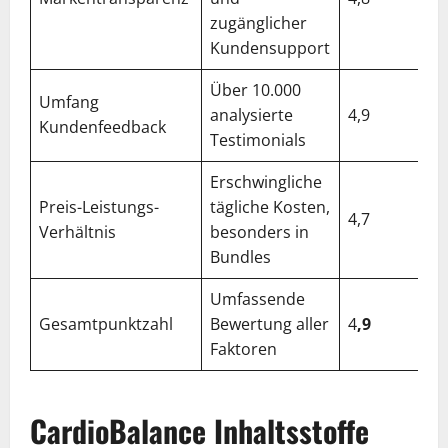
zugänglicher
Kundensupport
Über 10.000
Umfang
analysierte
4,9
Kundenfeedback
Testimonials
Erschwingliche
Preis-Leistungs-
tägliche Kosten,
4,7
Verhältnis
besonders in
Bundles
Umfassende
Gesamtpunktzahl
Bewertung aller
4
,9
Faktoren
CardioBalance Inhaltsstoffe