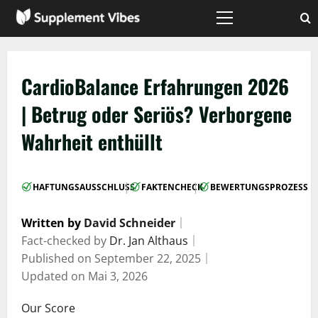
Zum
Inhalt
Hauptmenü
springen
CardioBalance Erfahrungen 2026
| Betrug oder Seriös? Verborgene
Wahrheit enthüllt
|
|
HAFTUNGSAUSSCHLUSS
FAKTENCHECK
BEWERTUNGSPROZESS
Written by
David Schneider
｜
Fact-checked by
Dr. Jan Althaus
｜
Published on
September 22, 2025
｜
Updated on
Mai 3, 2026
Our Score