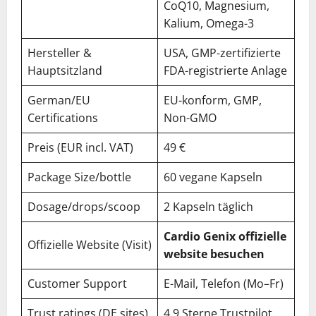
CoQ10, Magnesium,
Kalium, Omega-3
Hersteller &
USA, GMP-zertifizierte
Hauptsitzland
FDA-registrierte Anlage
German/EU
EU-konform, GMP,
Certifications
Non-GMO
Preis (EUR incl. VAT)
49 €
Package Size/bottle
60 vegane Kapseln
Dosage/drops/scoop
2 Kapseln täglich
Cardio Genix offizielle
Offizielle Website (Visit)
website besuchen
Customer Support
E-Mail, Telefon (Mo–Fr)
Trust ratings (DE sites)
4,9 Sterne Trustpilot