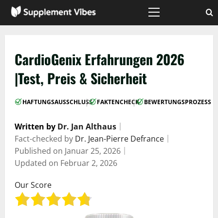
Zum
Inhalt
Hauptmenü
springen
CardioGenix Erfahrungen 2026
|Test, Preis & Sicherheit
|
|
HAFTUNGSAUSSCHLUSS
FAKTENCHECK
BEWERTUNGSPROZESS
Written by
Dr. Jan Althaus
｜
Fact-checked by
Dr. Jean-Pierre Defrance
｜
Published on
Januar 25, 2026
｜
Updated on
Februar 2, 2026
Our Score