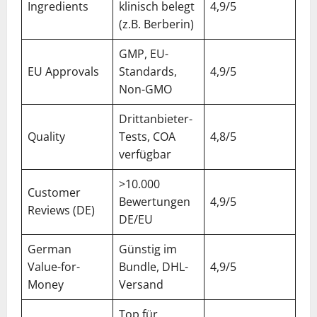
Ingredients
klinisch belegt
4,9/5
(z.B. Berberin)
GMP, EU-
EU Approvals
Standards,
4,9/5
Non-GMO
Drittanbieter-
Quality
Tests, COA
4,8/5
verfügbar
>10.000
Customer
Bewertungen
4,9/5
Reviews (DE)
DE/EU
German
Günstig im
Value-for-
Bundle, DHL-
4,9/5
Money
Versand
Top für