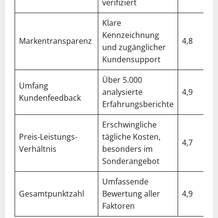
verifiziert
Klare
Kennzeichnung
Markentransparenz
4,8
und zugänglicher
Kundensupport
Über 5.000
Umfang
analysierte
4,9
Kundenfeedback
Erfahrungsberichte
Erschwingliche
Preis-Leistungs-
tägliche Kosten,
4,7
Verhältnis
besonders im
Sonderangebot
Umfassende
Gesamtpunktzahl
Bewertung aller
4,9
Faktoren