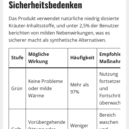
Sicherheitsbedenken
Das Produkt verwendet natürliche niedrig dosierte
Kräuter-Inhaltsstoffe, und unter 2,5% der Benutzer
berichten von milden Nebenwirkungen, was es
sicherer macht als synthetische Alternativen.
Mögliche
Empfohlene
Stufe
Häufigkeit
Wirkung
Maßnahme
Nutzung
Keine Probleme
fortsetzen
Mehr als
Grün
oder milde
und
97%
Wärme
Fortschritt
überwachen
Bereich
Vorübergehende
waschen
Weniger