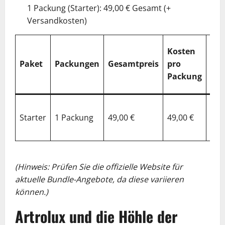
1 Packung (Starter): 49,00 € Gesamt (+
Versandkosten)
%
Kosten
Ges
Paket
Packungen
Gesamtpreis
pro
vs.
Packung
Ein
50
Starter
1 Packung
49,00 €
49,00 €
(vo
UVP
(Hinweis: Prüfen Sie die offizielle Website für
aktuelle Bundle-Angebote, da diese variieren
können.)
Artrolux und die Höhle der