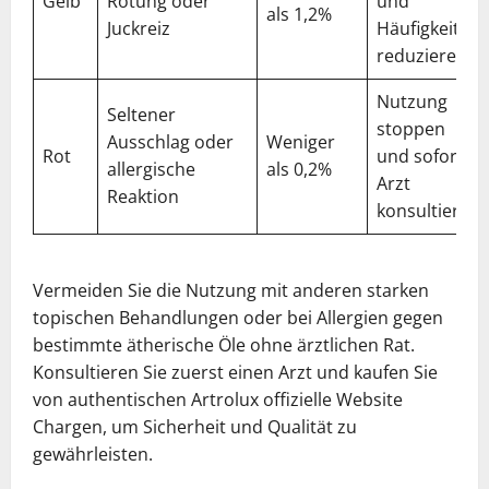
Gelb
Rötung oder
und
als 1,2%
Juckreiz
Häufigkeit
reduzieren
Nutzung
Seltener
stoppen
Ausschlag oder
Weniger
Rot
und sofort
allergische
als 0,2%
Arzt
Reaktion
konsultieren
Vermeiden Sie die Nutzung mit anderen starken
topischen Behandlungen oder bei Allergien gegen
bestimmte ätherische Öle ohne ärztlichen Rat.
Konsultieren Sie zuerst einen Arzt und kaufen Sie
von authentischen Artrolux offizielle Website
Chargen, um Sicherheit und Qualität zu
gewährleisten.