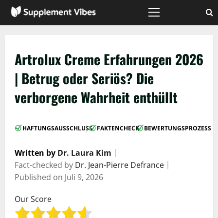
Zum
Inhalt
Hauptmenü
springen
Artrolux Creme Erfahrungen 2026
| Betrug oder Seriös? Die
verborgene Wahrheit enthüllt
|
|
HAFTUNGSAUSSCHLUSS
FAKTENCHECK
BEWERTUNGSPROZESS
Written by
Dr. Laura Kim
｜
Fact-checked by
Dr. Jean-Pierre Defrance
｜
Published on
Juli 9, 2026
Our Score