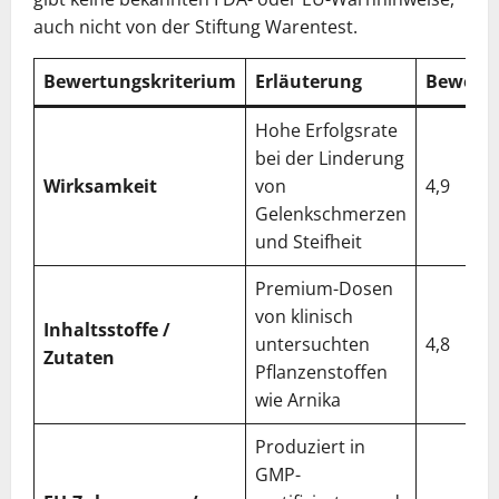
auch nicht von der Stiftung Warentest.
Bewertungskriterium
Erläuterung
Bewertu
Hohe Erfolgsrate
bei der Linderung
Wirksamkeit
von
4,9
Gelenkschmerzen
und Steifheit
Premium-Dosen
von klinisch
Inhaltsstoffe /
untersuchten
4,8
Zutaten
Pflanzenstoffen
wie Arnika
Produziert in
GMP-