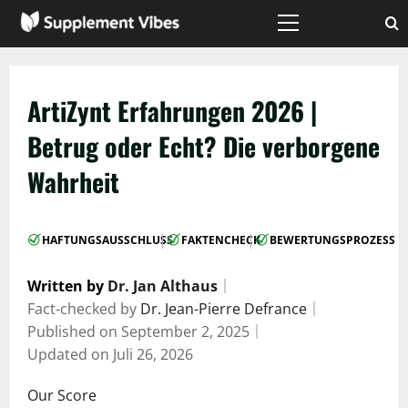
Zum
Inhalt
Hauptmenü
springen
ArtiZynt Erfahrungen 2026 |
Betrug oder Echt? Die verborgene
Wahrheit
|
|
HAFTUNGSAUSSCHLUSS
FAKTENCHECK
BEWERTUNGSPROZESS
Written by
Dr. Jan Althaus
｜
Fact-checked by
Dr. Jean-Pierre Defrance
｜
Published on
September 2, 2025
｜
Updated on
Juli 26, 2026
Our Score