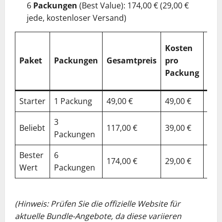
6
Packungen
(Best Value): 174,00 € (29,00 €
jede, kostenloser Versand)
%
Kosten
Ges
Paket
Packungen
Gesamtpreis
pro
vs.
Packung
Ein
Starter
1 Packung
49,00 €
49,00 €
0%
3
Beliebt
117,00 €
39,00 €
20
Packungen
Bester
6
174,00 €
29,00 €
40
Wert
Packungen
(Hinweis: Prüfen Sie die offizielle Website für
aktuelle Bundle-Angebote, da diese variieren