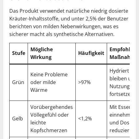
Das Produkt verwendet natürliche niedrig dosierte
Kräuter-Inhaltsstoffe, und unter 2,5% der Benutzer
berichten von milden Nebenwirkungen, was es
sicherer macht als synthetische Alternativen.
Mögliche
Empfohlen
Stufe
Häufigkeit
Wirkung
Maßnahme
Hydriert
Keine Probleme
bleiben und
Grün
oder milde
>97%
Nutzung
Wärme
fortsetzen
Vorübergehendes
Mit Essen
Völlegefühl oder
einnehmen
Gelb
<1,2%
leichte
und Dosis
Kopfschmerzen
reduzieren