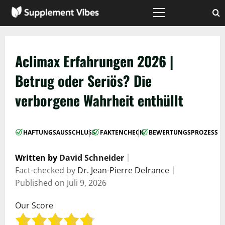
Zum
Inhalt
Hauptmenü
springen
Aclimax Erfahrungen 2026 |
Betrug oder Seriös? Die
verborgene Wahrheit enthüllt
|
|
HAFTUNGSAUSSCHLUSS
FAKTENCHECK
BEWERTUNGSPROZESS
Written by
David Schneider
｜
Fact-checked by
Dr. Jean-Pierre Defrance
｜
Published on
Juli 9, 2026
Our Score