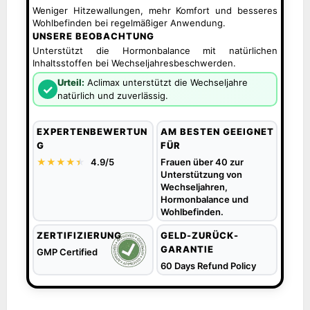
Weniger Hitzewallungen, mehr Komfort und besseres
Wohlbefinden bei regelmäßiger Anwendung.
UNSERE BEOBACHTUNG
Unterstützt die Hormonbalance mit natürlichen
Inhaltsstoffen bei Wechseljahresbeschwerden.
Urteil:
Aclimax unterstützt die Wechseljahre
✓
natürlich und zuverlässig.
EXPERTENBEWERTUN
AM BESTEN GEEIGNET
G
FÜR
★★★★
★
★
4.9/5
Frauen über 40 zur
Unterstützung von
Wechseljahren,
Hormonbalance und
Wohlbefinden.
ZERTIFIZIERUNG
GELD-ZURÜCK-
GARANTIE
GMP Certified
60 Days Refund Policy