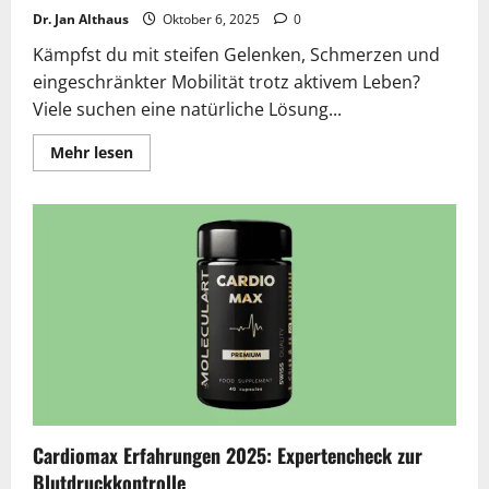
Dr. Jan Althaus
Oktober 6, 2025
0
Kämpfst du mit steifen Gelenken, Schmerzen und
eingeschränkter Mobilität trotz aktivem Leben?
Viele suchen eine natürliche Lösung...
Lesen
Mehr lesen
Sie
mehr
über
Artroflex
Active
Erfahrungen
2026
|
Betrug
oder
Seriös?
Die
versteckte
Wahrheit
Cardiomax Erfahrungen 2025: Expertencheck zur
Blutdruckkontrolle