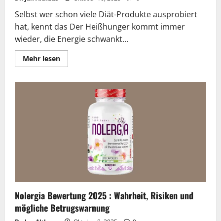
Selbst wer schon viele Diät-Produkte ausprobiert
hat, kennt das Der Heißhunger kommt immer
wieder, die Energie schwankt...
Lesen
Mehr lesen
Sie
mehr
über
Selosan
Diet
Kapseln
Bewertung
2025
:
Expertenmeinung
und
echte
Erfahrungen
Nolergia Bewertung 2025 : Wahrheit, Risiken und
mögliche Betrugswarnung