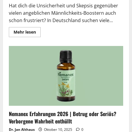
Hat dich die Unsicherheit und Skepsis gegenüber
vielen angeblichen Männlichkeits-Boostern auch
schon frustriert? In Deutschland suchen viele...
Lesen
Mehr lesen
Sie
mehr
über
Perforan
Kapseln
Bewertung
2025
|
Das
Geheimnis
echter
deutscher
Männerpower
Nemanex Erfahrungen 2026 | Betrug oder Seriös?
Verborgene Wahrheit enthüllt
Dr. Jan Althaus
Oktober 10, 2025
0