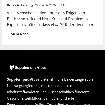
Dr. Jan Althaus
Oktober 6, 2025
0
Viele Menschen leiden unter den Folgen von
Bluthochdruck und Herz-Kreislauf-Problemen.
Experten schätzen, dass etwa 30% der deutschen...
Lesen
Mehr lesen
Sie
mehr
über
Cardiomax
Erfahrungen
2025:
Expertencheck
zur
Blutdruckkontrolle
Supplement Vibes
bietet ehrliche Bewertungen von
Nahrungsergänzungsmitteln, detaillierte
Inhaltsstoffanalysen und wissenschaftlich fundierte
Gesundheitseinblicke, damit Sie fundierte
Entscheidungen für Ihre Gesundheit treffen können.