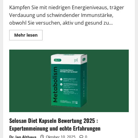
Kämpfen Sie mit niedrigen Energieniveaus, träger
Verdauung und schwindender Immunstärke,
obwohl Sie versuchen, aktiv und gesund zu...
Lesen
Mehr lesen
Sie
mehr
über
Nemanex
Erfahrungen
2026
|
Betrug
oder
Seriös?
Verborgene
Wahrheit
enthüllt
Selosan Diet Kapseln Bewertung 2025 :
Expertenmeinung und echte Erfahrungen
Dr. Jan Althaus
Oktober 10, 2025
0