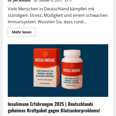
Dr. Jan Althaus
Oktober 8, 2025
0
Viele Menschen in Deutschland kämpfen mit
ständigem Stress, Müdigkeit und einem schwachen
Immunsystem. Wussten Sie, dass rund...
Lesen
Mehr lesen
Sie
mehr
über
Nolergia
Bewertung
2025
:
Wahrheit,
Risiken
und
mögliche
Betrugswarnung
Insulimune Erfahrungen 2025 | Deutschlands
geheimes Kraftpaket gegen Blutzuckerprobleme!