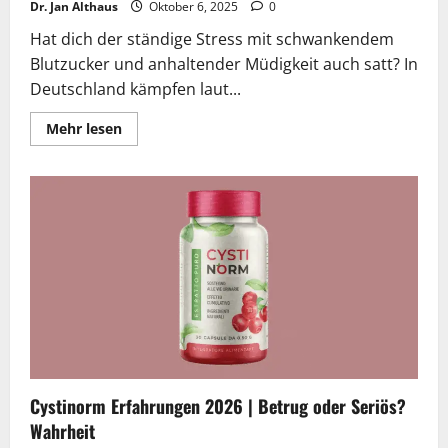
Dr. Jan Althaus
Oktober 6, 2025
0
Hat dich der ständige Stress mit schwankendem
Blutzucker und anhaltender Müdigkeit auch satt? In
Deutschland kämpfen laut...
Lesen
Mehr lesen
Sie
mehr
über
Insulimune
Erfahrungen
2025
|
Deutschlands
geheimes
Kraftpaket
gegen
Blutzuckerprobleme!
Cystinorm Erfahrungen 2026 | Betrug oder Seriös?
Wahrheit