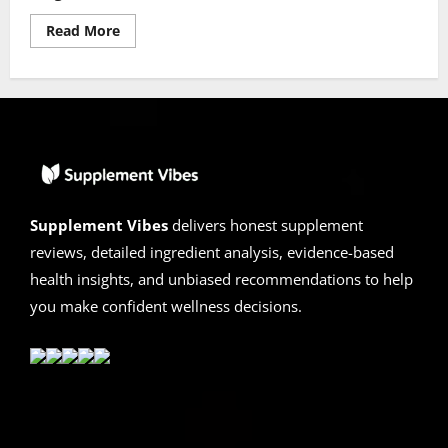
Read
Read More
more
about
BioCardin
Reviews
2026
|
Scam
or
Legit?
[Heart
Health
Alert]
Supplement Vibes
delivers honest supplement
reviews, detailed ingredient analysis, evidence-based
health insights, and unbiased recommendations to help
you make confident wellness decisions.