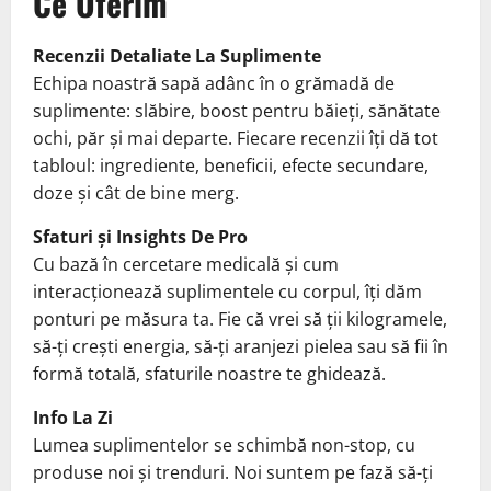
Ce Oferim
Recenzii Detaliate La Suplimente
Echipa noastră sapă adânc în o grămadă de
suplimente: slăbire, boost pentru băieți, sănătate
ochi, păr și mai departe. Fiecare recenzii îți dă tot
tabloul: ingrediente, beneficii, efecte secundare,
doze și cât de bine merg.
Sfaturi și Insights De Pro
Cu bază în cercetare medicală și cum
interacționează suplimentele cu corpul, îți dăm
ponturi pe măsura ta. Fie că vrei să ții kilogramele,
să-ți crești energia, să-ți aranjezi pielea sau să fii în
formă totală, sfaturile noastre te ghidează.
Info La Zi
Lumea suplimentelor se schimbă non-stop, cu
produse noi și trenduri. Noi suntem pe fază să-ți