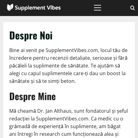
Skip
to
Primary
Menu
content
Despre Noi
Bine ai venit pe SupplementVibes.com, locul tău de
încredere pentru recenzii detaliate, serioase și fără
păcăleli la suplimente de sănătate. Te ajutăm să
alegi cu capul suplimentele care-ți dau un boost la
sănătate și să te simți beton.
Despre Mine
Mă cheamă Dr. Jan Althaus, sunt fondatorul și șeful
redacției la SupplementVibes.com. Ca medic cu o
grămadă de experiență în suplimente, am băgat
ani întregi în research cum funcționează alea și