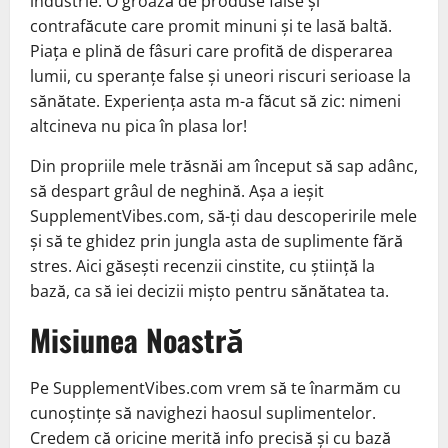
industrie. O groază de produse false și
contrafăcute care promit minuni și te lasă baltă.
Piața e plină de fâsuri care profită de disperarea
lumii, cu speranțe false și uneori riscuri serioase la
sănătate. Experiența asta m-a făcut să zic: nimeni
altcineva nu pica în plasa lor!
Din propriile mele trăsnăi am început să sap adânc,
să despart grâul de neghină. Așa a ieșit
SupplementVibes.com, să-ți dau descoperirile mele
și să te ghidez prin jungla asta de suplimente fără
stres. Aici găsești recenzii cinstite, cu știință la
bază, ca să iei decizii mișto pentru sănătatea ta.
Misiunea Noastră
Pe SupplementVibes.com vrem să te înarmăm cu
cunoștințe să navighezi haosul suplimentelor.
Credem că oricine merită info precisă și cu bază